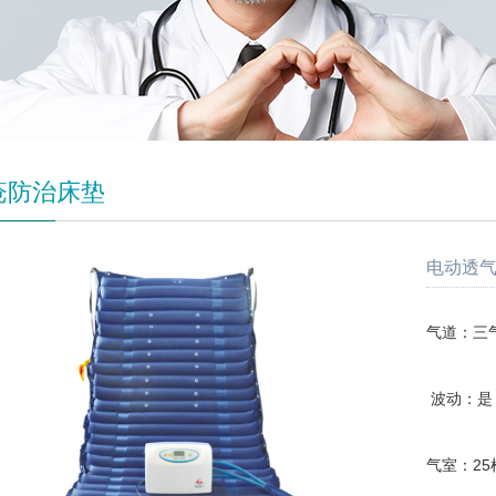
疮防治床垫
电动透气
气道：三
波动：是
气室：25