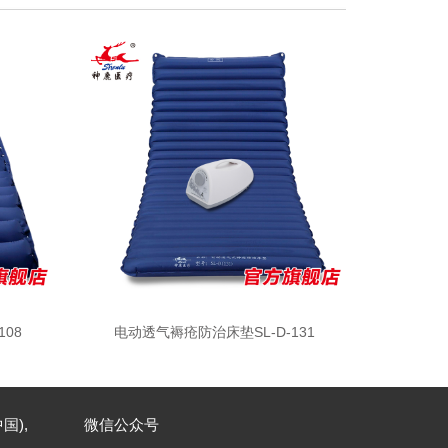
08
电动透气褥疮防治床垫SL-D-131
国),
微信公众号