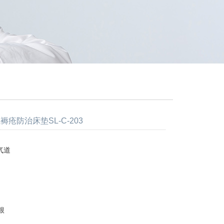
褥疮防治床垫SL-C-203
气道
根