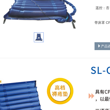
遥控：否
带床罩 C
产品