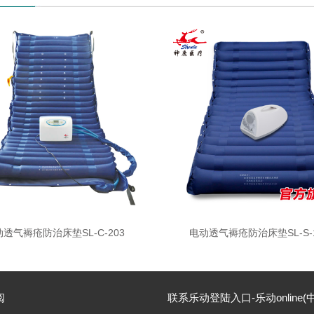
透气褥疮防治床垫SL-C-203
电动透气褥疮防治床垫SL-S-1
阅
联系乐动登陆入口-乐动online(中