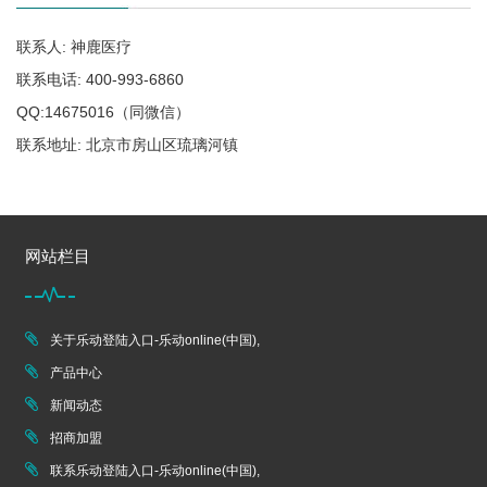
联系人: 神鹿医疗
联系电话: 400-993-6860
QQ:14675016（同微信）
联系地址: 北京市房山区琉璃河镇
网站栏目
关于乐动登陆入口-乐动online(中国),
产品中心
新闻动态
招商加盟
联系乐动登陆入口-乐动online(中国),