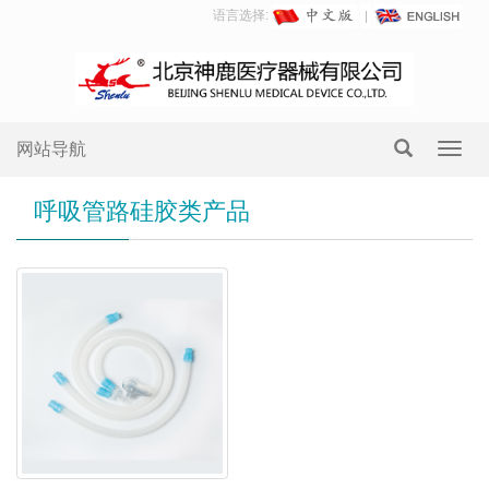
语言选择:
网站导航
Toggl
navig
呼吸管路硅胶类产品