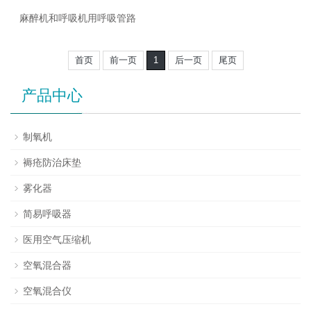
麻醉机和呼吸机用呼吸管路
首页
前一页
1
后一页
尾页
产品中心
制氧机
褥疮防治床垫
雾化器
简易呼吸器
医用空气压缩机
空氧混合器
空氧混合仪