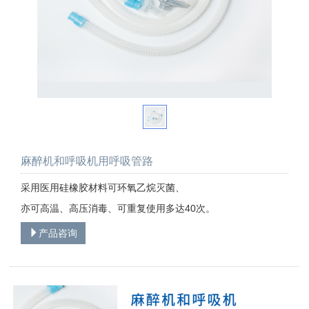
麻醉机和呼吸机用呼吸管路
采用医用硅橡胶材料可环氧乙烷灭菌、
亦可高温、高压消毒、可重复使用多达40次。
产品咨询