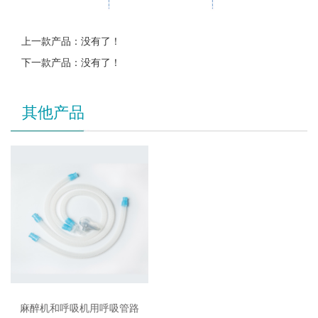
上一款产品：没有了！
下一款产品：没有了！
其他产品
麻醉机和呼吸机用呼吸管路