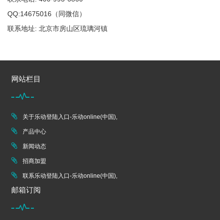
QQ:14675016（同微信）
联系地址: 北京市房山区琉璃河镇
网站栏目
关于乐动登陆入口-乐动online(中国),
产品中心
新闻动态
招商加盟
联系乐动登陆入口-乐动online(中国),
邮箱订阅