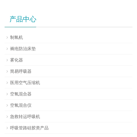
产品中心
制氧机
褥疮防治床垫
雾化器
简易呼吸器
医用空气压缩机
空氧混合器
空氧混合仪
急救转运呼吸机
呼吸管路硅胶类产品