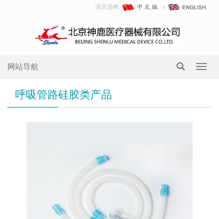
语言选择:
网站导航
Toggl
navig
呼吸管路硅胶类产品