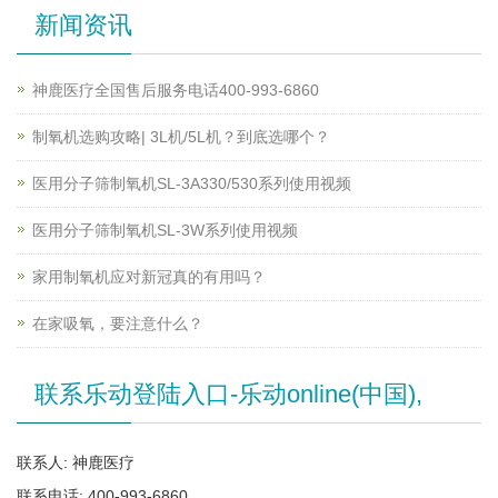
新闻资讯
神鹿医疗全国售后服务电话400-993-6860
制氧机选购攻略| 3L机/5L机？到底选哪个？
医用分子筛制氧机SL-3A330/530系列使用视频
医用分子筛制氧机SL-3W系列使用视频
家用制氧机应对新冠真的有用吗？
在家吸氧，要注意什么？
联系乐动登陆入口-乐动online(中国),
联系人: 神鹿医疗
联系电话: 400-993-6860